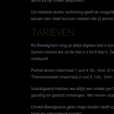
wordt bij de intake besproken.
De mobiele studio verlichting geeft de mogel
samen een sfeer kunnen creëren die jij wenst.
TARIEVEN
Bij Beeldgravin krijg je altijd digitale foto’s zo
Samen kiezen we uit de foto’s 3 tot 5 foto’s.
verstuurd.
Portret shoot (maximaal 1 uur) € 55,- (incl. 21
Thema/creatief (maximaal 2 uur) € 145,- (incl
Voorafgaand hebben we altijd een intake per t
gezellig en gastvrij ontvangen. We nemen dus 
Omdat Beeldgravin geen hoge kosten heeft vo
tarieven gehanteerd worden.