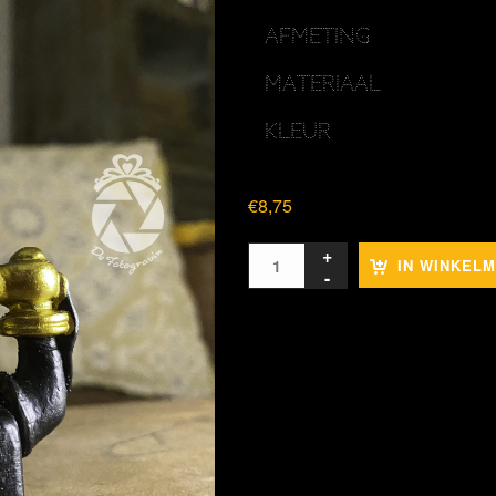
AFMETING
MATERIAAL
KLEUR
€
8,75
IN WINKEL