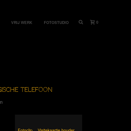
0
VRIJ WERK
FOTOSTUDIO
GISCHE TELEFOON
on
Fotoclip
Visitekaartje houder