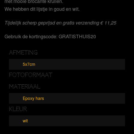
met mooie brocante krullen.
We hebben dit lijstje in goud en wit.
Tijdelijk scherp geprijsd en gratis verzending € 11,25
Gebruik de kortingscode: GRATISTHUIS20
AFMETING
5x7cm
FOTOFORMAAT
MATERIAAL
Epoxy hars
KLEUR
wit