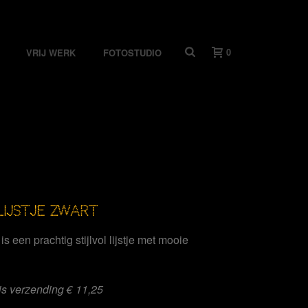
0
VRIJ WERK
FOTOSTUDIO
LIJSTJE ZWART
 is een prachtig stijlvol lijstje met mooie
tis verzending € 11,25