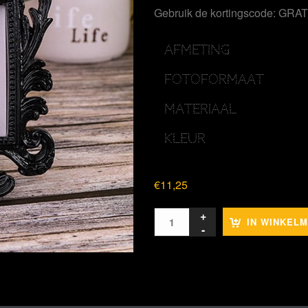
Gebruik de kortingscode: GR
AFMETING
FOTOFORMAAT
MATERIAAL
KLEUR
€
11,25
IN WINKEL